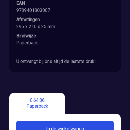
EAN
9789401803007
Afmetingen
295 x 210 x 25 mm
Bindwijze
Paperback
U ontvangt bij ons altijd de laatste druk!
€ 64,86
Paperback
In de winkelwagen