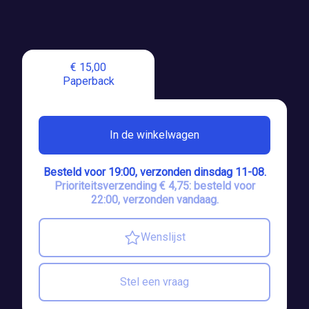
€ 15,00
Paperback
In de winkelwagen
Besteld voor 19:00, verzonden dinsdag 11-08.
Prioriteitsverzending € 4,75: besteld voor
22:00, verzonden vandaag.
Wenslijst
Stel een vraag