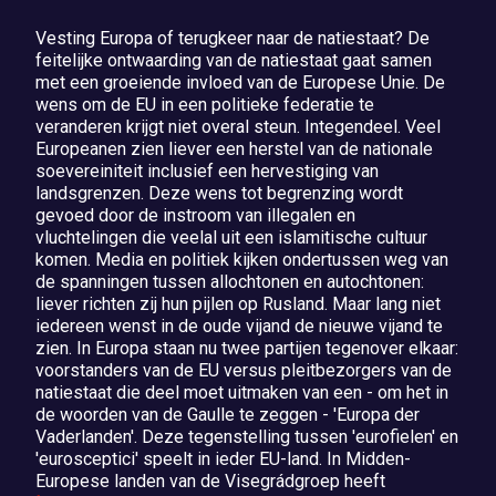
Vesting Europa of terugkeer naar de natiestaat? De
feitelijke ontwaarding van de natiestaat gaat samen
met een groeiende invloed van de Europese Unie. De
wens om de EU in een politieke federatie te
veranderen krijgt niet overal steun. Integendeel. Veel
Europeanen zien liever een herstel van de nationale
soevereiniteit inclusief een hervestiging van
landsgrenzen. Deze wens tot begrenzing wordt
gevoed door de instroom van illegalen en
vluchtelingen die veelal uit een islamitische cultuur
komen. Media en politiek kijken ondertussen weg van
de spanningen tussen allochtonen en autochtonen:
liever richten zij hun pijlen op Rusland. Maar lang niet
iedereen wenst in de oude vijand de nieuwe vijand te
zien. In Europa staan nu twee partijen tegenover elkaar:
voorstanders van de EU versus pleitbezorgers van de
natiestaat die deel moet uitmaken van een - om het in
de woorden van de Gaulle te zeggen - 'Europa der
Vaderlanden'. Deze tegenstelling tussen 'eurofielen' en
'eurosceptici' speelt in ieder EU-land. In Midden-
Europese landen van de Visegrádgroep heeft