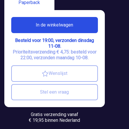
Paperback
In de winkelwagen
Besteld voor 19:00, verzonden dinsdag
11-08.
Prioriteitsverzending € 4,75: besteld voor
22:00, verzonden maandag 10-08.
Wenslijst
Stel een vraag
Gratis verzending vanaf
€ 19,95 binnen Nederland