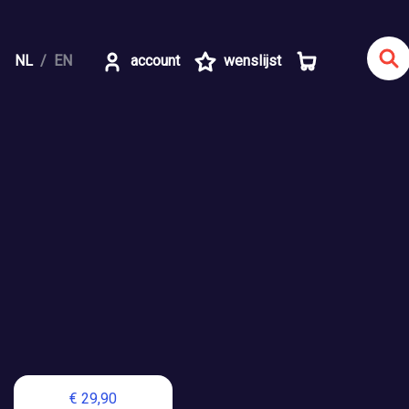
NL
EN
account
wenslijst
€ 29,90