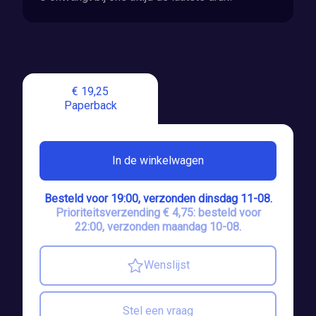
€ 19,25
Paperback
In de winkelwagen
Besteld voor 19:00, verzonden dinsdag 11-08.
Prioriteitsverzending € 4,75: besteld voor
22:00, verzonden maandag 10-08.
Wenslijst
Stel een vraag