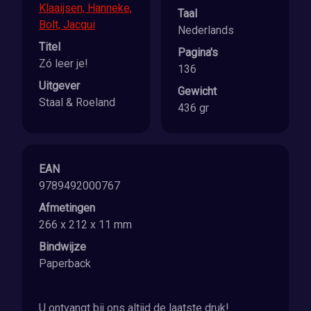
Klaaijsen, Hanneke,
Taal
Bolt, Jacqui
Nederlands
Titel
Pagina's
Zó leer je!
136
Uitgever
Gewicht
Staal & Roeland
436 gr
EAN
9789492000767
Afmetingen
266 x 212 x 11 mm
Bindwijze
Paperback
U ontvangt bij ons altijd de laatste druk!