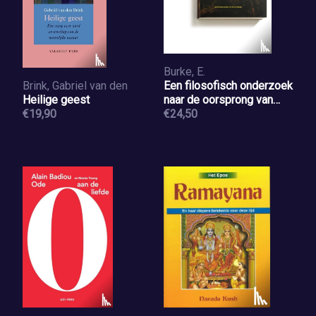
Burke, E.
Brink, Gabriel van den
Een filosofisch onderzoek
Heilige geest
naar de oorsprong van
€19,90
onze denkbeelden over
€24,50
het sublieme en het
schone