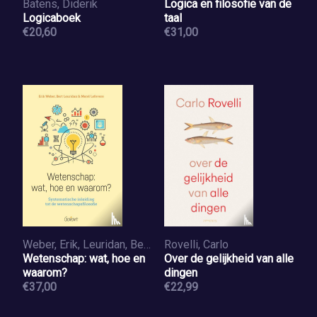
Batens, Diderik
Logica en filosofie van de
Logicaboek
taal
€20,60
€31,00
Weber, Erik, Leuridan, Bert, Lefevere, Merel
Rovelli, Carlo
Wetenschap: wat, hoe en
Over de gelijkheid van alle
waarom?
dingen
€37,00
€22,99