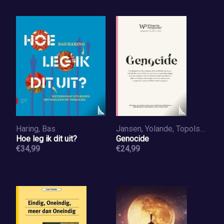
Haring, Bas
Jansen, Yolande, Topolski, Anya, Samour, Nahed, Barghouti, Omar, Faghfouri Azar, Leila, Nasiri, Shahin
Hoe leg ik dit uit?
Genocide
€34,99
€24,99