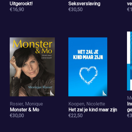
Uitgerookt!
Seksverslaving
ve
€16,90
€30,50
€1
Me
Rosier, Monique
Koopen, Nicolette
In
Monster & Mo
Het zal je kind maar zijn
ge
€30,00
€22,50
mi
€3
go