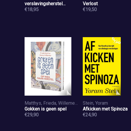
verslavingsherstel
Verlost
bedreigen
€18,95
€19,50
Matthys, Frieda, Willemen, Ronny
Stein, Yoram
Gokken is geen spel
Afkicken met Spinoza
€29,90
€24,90