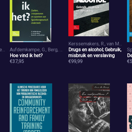
Kerssemakers, R., van Meerten, R., Noorlander, E.A., Vervaeke, H.
Schaap-Jonker, Hanneke, Scholte, Wubbo
Aufdemkampe, G., Berg, J. van den, Windt, D.A.W.M. van der
Drugs en alcohol; Gebruik,
Hoe vind ik het?
misbruik en verslaving
De
€37,95
€99,99
€5