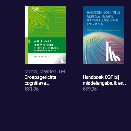
Merkx, Maarten J.M.
Groepsgerichte
Handboek CGT bij
cognitieve
middelengebruik en
gedragstherapie bij
€31,95
gokken
€39,95
middelengebruik en
gokken