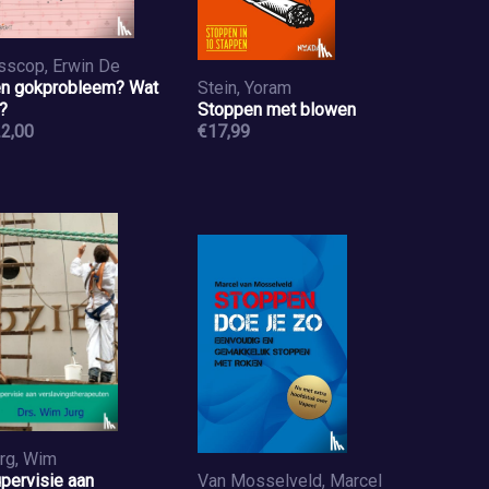
sscop, Erwin De
n gokprobleem? Wat
Stein, Yoram
?
Stoppen met blowen
2,00
€17,99
rg, Wim
pervisie aan
Van Mosselveld, Marcel