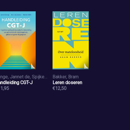
Jonge, Jannet de, Spijkerman, Renske, Muller, Mariken
Bakker, Bram
ndleiding CGT-J
Leren doseren
1,95
€12,50