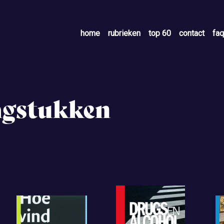
home
rubrieken
top 60
contact
faq
agstukken