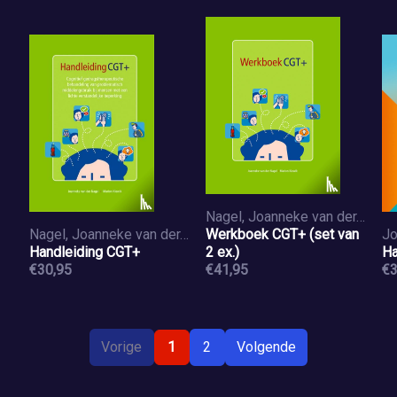
Nagel, Joanneke van der, Kiewik, Marion
Nagel, Joanneke van der, Kiewik, Marion
Werkboek CGT+ (set van
Handleiding CGT+
2 ex.)
Ha
€30,95
€41,95
€3
Vorige
1
2
Volgende