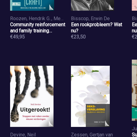
Roozen, Hendrik G.., Meyers, Robert J., Smith, Jan Ellen
Bisscop, Erwin De
Bi
Community reinforcement
Een rookprobleem? Wat
Ee
and family training
nu?
nu
(CRAFT)
€49,95
€23,50
€2
Ju
Devine, Neil
Zessen, Gertjan van
Su