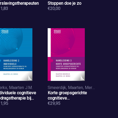
rslavingstherapeuten
Stoppen doe je zo
1,83
€20,00
rkx, Maarten J.M.
Smeerdijk, Maarten, Merkx, Maarten J.M.
dividuele cognitieve
Korte groepsgerichte
dragstherapie bij
cognitieve
ddelengebruik en
1,95
gedragstherapie bij
€29,95
kken
middelengebruik en
gokken