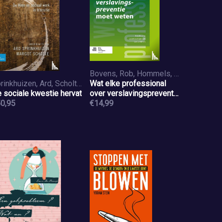
Bovens, Rob, Hommels, Leontien, Lemmers, Lex
Sprinkhuizen, Ard, Scholte, Margot
Wat elke professional
 sociale kwestie hervat
over verslavingspreventie
0,95
moet weten
€14,99