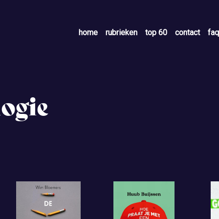
home
rubrieken
top 60
contact
faq
ogie