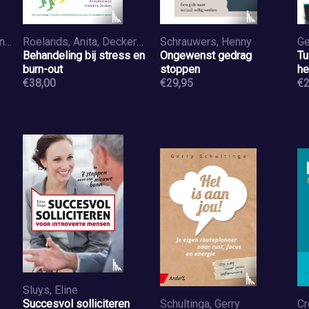
Steensma, Herman, Horn, Laurens ten
Roelands, Anita, Deckers, Henriëtte
Schrauwers, Henny
Ge
Behandeling bij stress en
Ongewenst gedrag
Tu
burn-out
stoppen
he
€38,00
€29,95
€2
Sluys, Eline
Succesvol solliciteren
Schultinga, Gerry
Cr