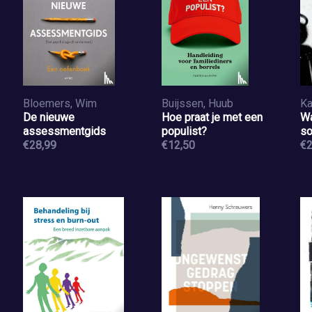
Bloemers, Wim
Buijssen, Huub
Ka
De nieuwe
Hoe praat je met een
W
assessmentgids
populist?
so
€28,99
€12,50
di
€2