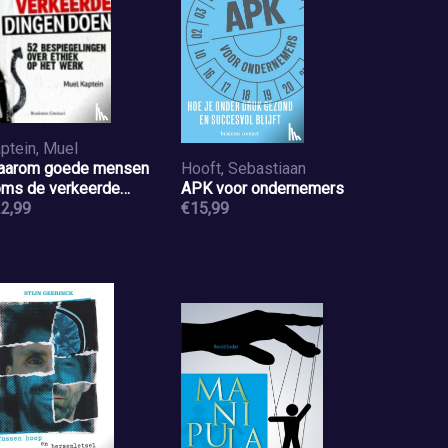
ptein, Muel
aarom goede mensen
Hooft, Sebastiaan
ms de verkeerde
APK voor ondernemers
ngen doen
2,99
€15,99