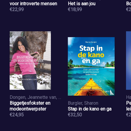
voor introverte mensen
Het is aan jou
Bo
€22,99
€18,99
€2
Dongen, Jeannette van, Powel, Ivy
Ha
Biggetjesfokster en
Burgler, Sharon
Pe
modeontwerpster
Stap in de kano en ga
le
€24,95
€32,50
€2