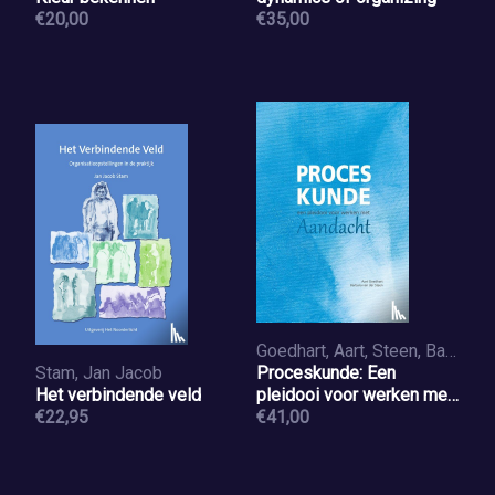
€20,00
€35,00
Goedhart, Aart, Steen, Barbara van der
Stam, Jan Jacob
Proceskunde: Een
Het verbindende veld
pleidooi voor werken met
€22,95
aandacht
€41,00