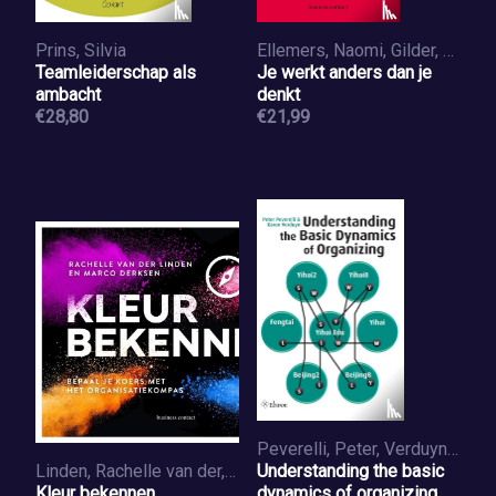
Prins, Silvia
Ellemers, Naomi, Gilder, Dick de
Teamleiderschap als
Je werkt anders dan je
ambacht
denkt
€28,80
€21,99
Peverelli, Peter, Verduyn, Karen
Linden, Rachelle van der, Derksen, Marco
Understanding the basic
Kleur bekennen
dynamics of organizing