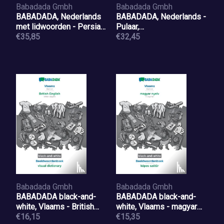
Babadada Gmbh
Babadada Gmbh
BABADADA, Nederlands
BABADADA, Nederlands -
met lidwoorden - Persian
Pulaar,
Farsi (in arabic script), het
€35,85
beeldwoordenboek -
€32,45
beeldwoordenboek -
ɗowitorde nataande
visual dictionary (in arabic
script)
Babadada Gmbh
Babadada Gmbh
BABADADA black-and-
BABADADA black-and-
white, Vlaams - British
white, Vlaams - magyar
English,
€16,15
nyelv, Beeldwoordenboek
€15,35