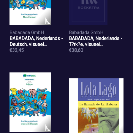
Babadada GmbH
Babadada GmbH
BABADADA, Nederlands -
BABADADA, Nederlands -
Deutsch, visueel
T?rk?e, visueel
woordenboek - Bildw?
€32,45
woordenboek - g?rsel s?
€38,60
rterbuch
zl?k