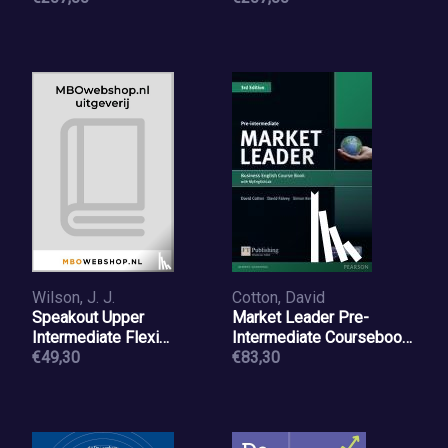
Wilson, J. J.
Cotton, David
Speakout Upper
Market Leader Pre-
Intermediate Flexi
Intermediate Coursebook
Students' Book 1 with
€49,30
(with DVD-ROM incl.
€83,30
MyEnglishLab Pack
Class Audio) & MyLab