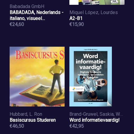
Babadada GmbH
BABADADA, Nederlands -
Miquel López, Lourdes
italiano, visueel
A2-B1
woordenboek - dizionario
€24,60
€15,90
illustrato
Hubbard, L. Ron
Brand-Gruwel, Saskia, Woppereis, Iwan
Basiscursus Studeren
Word informatievaardig!
€46,50
€42,95