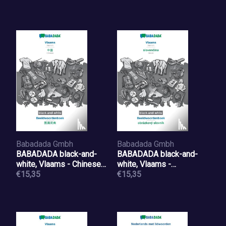
Beeldwoordenboek -
- kepes szotar
visual dictionary
Babadada Gmbh
Babadada Gmbh
BABADADA black-and-
BABADADA black-and-
white, Vlaams - Chinese
white, Vlaams -
(in chinese script),
€15,35
slovenčina,
€15,35
Beeldwoordenboek -
Beeldwoordenboek -
visual dictionary (in
obrazkovy slovnik
chinese script)