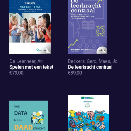
De Leenheer, An
Beckers, Gerd, Maes, Joost, Heylen, Ludo
Spelen met een tekst
De leerkracht centraal
€79,00
€39,00