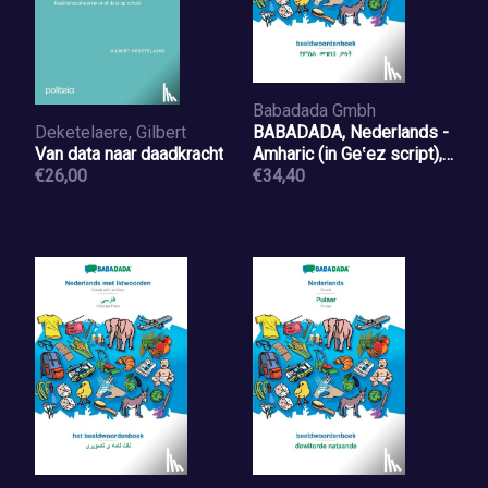
Babadada Gmbh
Deketelaere, Gilbert
BABADADA, Nederlands -
Van data naar daadkracht
Amharic (in Geʽez script),
€26,00
beeldwoordenboek -
€34,40
visual dictionary (in Geʽez
script)