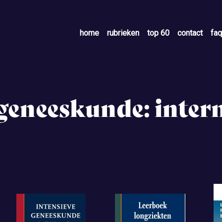
home
rubrieken
top 60
contact
faq
 geneeskunde: inte