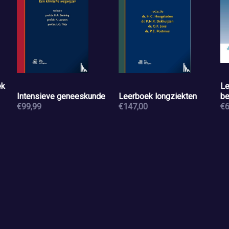
ek
Le
Intensieve geneeskunde
Leerboek longziekten
be
€99,99
€147,00
€6