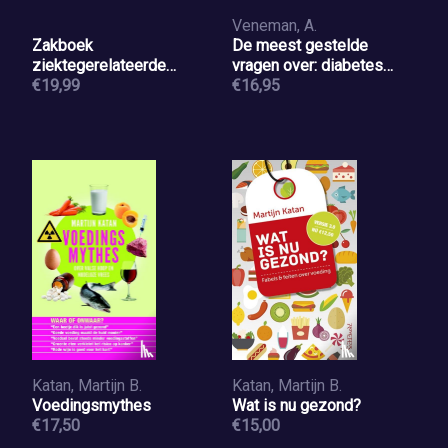
Veneman, A.
Zakboek
De meest gestelde
ziektegerelateerde
vragen over: diabetes
ondervoeding bij
€19,99
type 2
€16,95
volwassenen
Katan, Martijn B.
Katan, Martijn B.
Voedingsmythes
Wat is nu gezond?
€17,50
€15,00