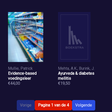
Mullie, Patrick
Mehta, A.K., Burink, J.
Evidence-based
Ayurveda & diabetes
voedingsleer
mellitis
€44,00
€19,50
Vorige
Pagina 1 van de 4
Volgende