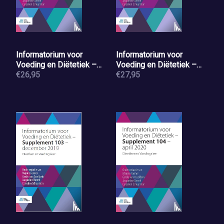
Informatorium voor
Informatorium voor
Voeding en Diëtetiek –
Voeding en Diëtetiek –
Supplement 101 – april
€26,95
Supplement 102 –
€27,95
2019
augustus 2019