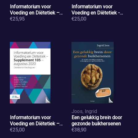
Informatorium voor
Informatorium voor
Voeding en Diëtetiek –
Voeding en Diëtetiek -
Supplement 103 –
€25,95
Supplement 104 - april
€25,00
december 2019
2020
Joos, Ingrid
Informatorium voor
Een gelukkig brein door
Voeding en Diëtetiek –
gezonde buikhersenen
Supplement 105 –
€25,00
€38,90
augustus 2020