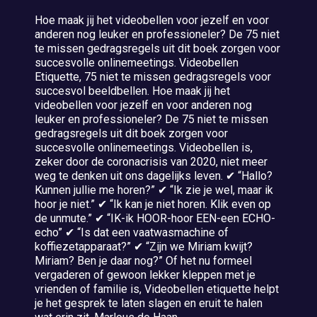
Hoe maak jij het videobellen voor jezelf en voor
anderen nog leuker en professioneler? De 75 niet
te missen gedragsregels uit dit boek zorgen voor
succesvolle onlinemeetings. Videobellen
Etiquette, 75 niet te missen gedragsregels voor
succesvol beeldbellen. Hoe maak jij het
videobellen voor jezelf en voor anderen nog
leuker en professioneler? De 75 niet te missen
gedragsregels uit dit boek zorgen voor
succesvolle onlinemeetings. Videobellen is,
zeker door de coronacrisis van 2020, niet meer
weg te denken uit ons dagelijks leven. ✔ “Hallo?
Kunnen jullie me horen?” ✔ “Ik zie je wel, maar ik
hoor je niet.” ✔ “Ik kan je niet horen. Klik even op
de unmute.” ✔ “IK-ik HOOR-hoor EEN-een ECHO-
echo” ✔ “Is dat een vaatwasmachine of
koffiezetapparaat?” ✔ “Zijn we Miriam kwijt?
Miriam? Ben je daar nog?” Of het nu formeel
vergaderen of gewoon lekker kleppen met je
vrienden of familie is, Videobellen etiquette helpt
je het gesprek te laten slagen en eruit te halen