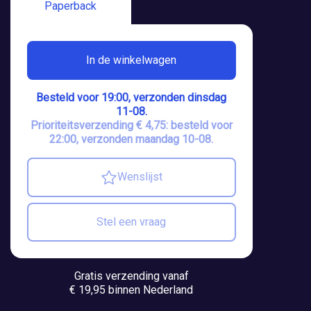
Paperback
In de winkelwagen
Besteld voor 19:00, verzonden dinsdag
11-08.
Prioriteitsverzending € 4,75: besteld voor
22:00, verzonden maandag 10-08.
Wenslijst
Stel een vraag
Gratis verzending vanaf
€ 19,95 binnen Nederland