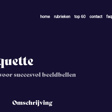
home
rubrieken
top 60
contact
faq
quette
 voor succesvol beeldbellen
Omschrijving