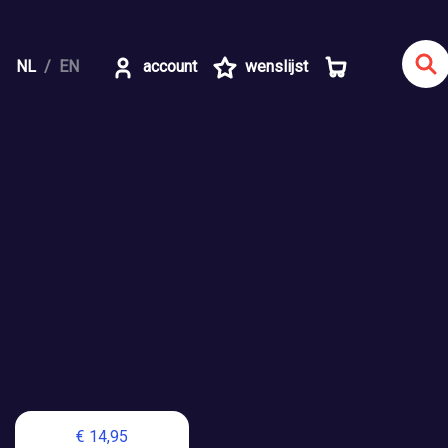
NL
EN
account
wenslijst
€ 14,95