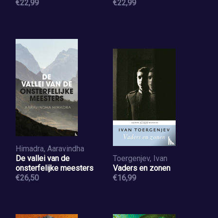
€22,99
€22,99
Himadra, Aaravindha
De vallei van de
Toergenjev, Ivan
onsterfelijke meesters
Vaders en zonen
€26,50
€16,99