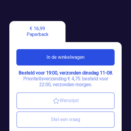
€ 16,99
Paperback
In de winkelwagen
Besteld voor 19:00, verzonden dinsdag 11-08.
Prioriteitsverzending € 4,75: besteld voor
22:00, verzonden morgen.
Wenslijst
Stel een vraag