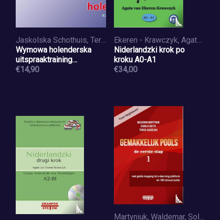
Jaskolska Schothuis, Teresa
Ekeren - Krawczyk, Agata van
Wymowa holenderska
Niderlandzki krok po
uitspraaktraining
kroku A0-A1
Nederlands
€14,90
€34,00
Martyniuk, Waldemar, Soltys, Izabela, Jaskólska, Teresa