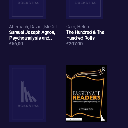
Aberbach, David (McGill University
Cam, Helen
Samuel Joseph Agnon,
The Hundred & The
Psychoanalysis and
Hundred Rolls
Jewish History
€56,00
€207,00