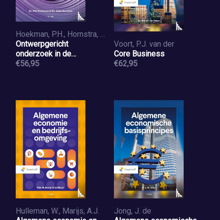
Hoekman, P.H., Hornstra, A.
Ontwerpgericht
Voort, P.J. van der
onderzoek in de
Core Business
(sociaal-)juridische
€56,95
€62,95
beroepspraktijk
Hulleman, W., Marijs, A.J.
Jong, J. de