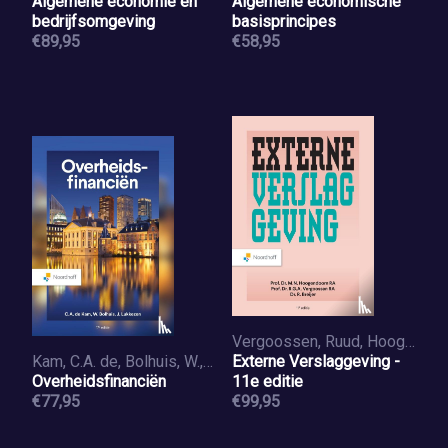
Algemene economie en
Algemene economische
bedrijfsomgeving
basisprincipes
€89,95
€58,95
Vergoossen, Ruud, Hoogendoorn, Martin, Pronk, Maarten
Kam, C.A. de, Bolhuis, W., Lukkezen, J.
Externe Verslaggeving -
Overheidsfinanciën
11e editie
€77,95
€99,95