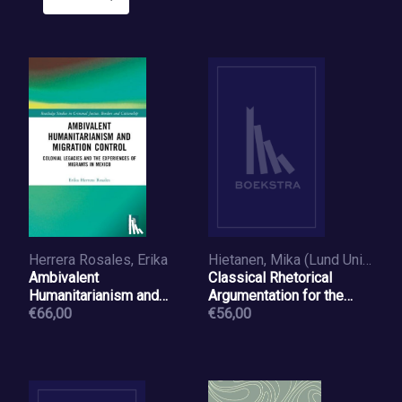
Herrera Rosales, Erika
Hietanen, Mika (Lund University
Ambivalent
Classical Rhetorical
Humanitarianism and
Argumentation for the
Migration Control
€66,00
Rhetorical Critic
€56,00