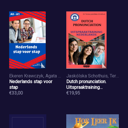
Ekeren Krawczyk, Agata van
Jaskólska Schothuis, Teresa
Nederlands stap voor
Dutch pronunciation.
stap
Uitspraaktraining
€33,00
Nederlands.
€19,95