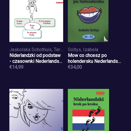
Jaskolska Schothuis, Teresa
Soltys, Izabela
Niderlandzki od podstaw
Mow co chcesz po
- czasownki Nederlandse
holendersku Nederlands
werkwoorden voor
€14,99
voor Poolstaligen A1-A2
€34,00
Poolstaligen