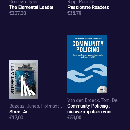
Comeau, Tyler
Ripp, Pernille
The Elemental Leader
Passionate Readers
€207,00
€33,79
Van den Broeck, Tom, De Kimpe, Sofie, Van Nuffel, Dirk
Bazouz, Junes, Hofmans, Maarten
Community Policing :
Street Art
nieuwe impulsen voor
€17,00
gemeenschapsgerichte
€59,00
politiezorg in België