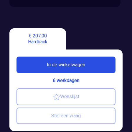
€ 207,00
Hardback
In de winkelwagen
6 werkdagen
Wenslijst
Stel een vraag