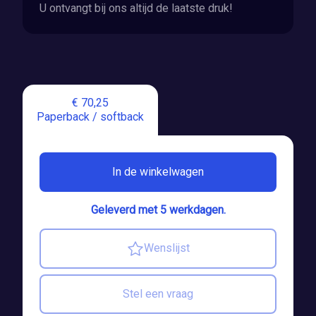
U ontvangt bij ons altijd de laatste druk!
€ 70,25
Paperback / softback
In de winkelwagen
Geleverd met 5 werkdagen.
Wenslijst
Stel een vraag