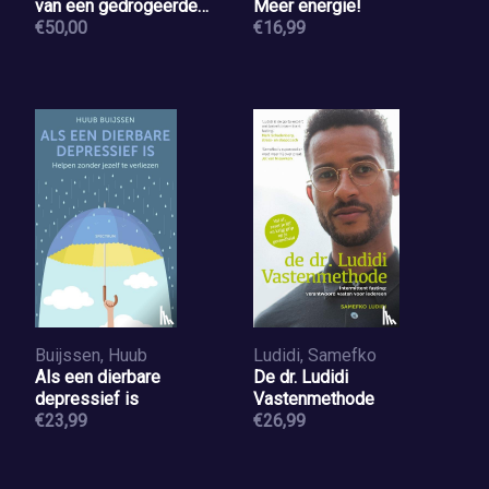
van een gedrogeerde
Meer energie!
samenleving
€50,00
€16,99
Buijssen, Huub
Ludidi, Samefko
Als een dierbare
De dr. Ludidi
depressief is
Vastenmethode
€23,99
€26,99