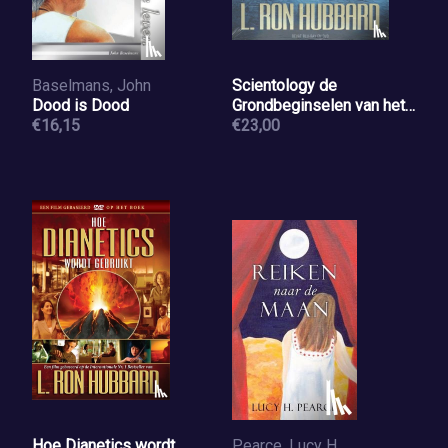
Baselmans, John
Scientology de
Dood is Dood
Grondbeginselen van het
€16,15
Denken
€23,00
Hoe Dianetics wordt
Pearce, Lucy H.