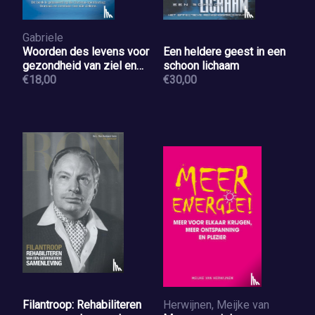
Gabriele
Woorden des levens voor
Een heldere geest in een
gezondheid van ziel en
schoon lichaam
lichaam
€18,00
€30,00
Filantroop: Rehabiliteren
Herwijnen, Meijke van