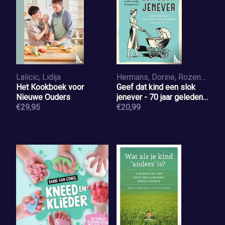
Lalicic, Lidija
Hermans, Dorine, Rozenbroek, Els
Het Kookboek voor
Geef dat kind een slok
Nieuwe Ouders
jenever - 70 jaar geleden
€29,95
sliepen ouders vredig &
€20,99
ongestoord