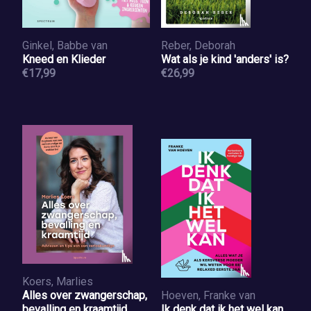
Ginkel, Babbe van
Reber, Deborah
Kneed en Klieder
Wat als je kind 'anders' is?
€17,99
€26,99
Koers, Marlies
Alles over zwangerschap,
Hoeven, Franke van
bevalling en kraamtijd
Ik denk dat ik het wel kan