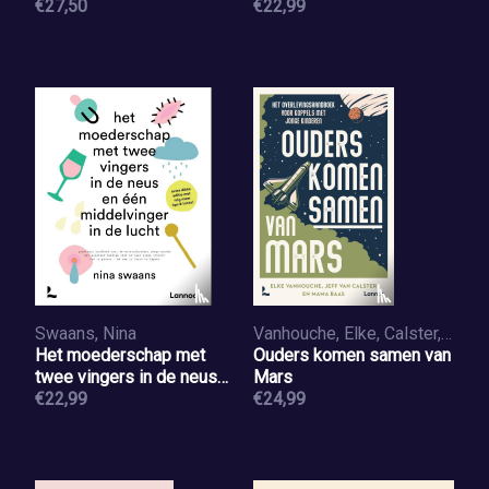
wordt
€27,50
€22,99
Swaans, Nina
Vanhouche, Elke, Calster, Jeff Van, Mama Baas
Het moederschap met
Ouders komen samen van
twee vingers in de neus
Mars
en een middelvinger in de
€22,99
€24,99
lucht