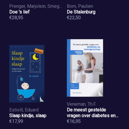
Prenger, Marjolein, Smegen, Irma
Bom, Paulien
Doe 's lief
De Stalenburg
€28,95
€22,50
Veneman, Th.F.
Estivill, Eduard
De meest gestelde
Slaap kindje, slaap
vragen over diabetes en
€17,99
zwangerschap
€16,95