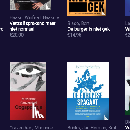
Haase, Winfred, Haase van Leusden, Annelies
Vanzelfsprekend maar
Blase, Bert
La
rd
niet normaal
De burger is niet gek
Wi
€20,00
€14,95
€2
Bl
Gravendeel, Marianne
Brinks, Jan Herman, Kruft, Anton, Lukkassen, Sid
Ve