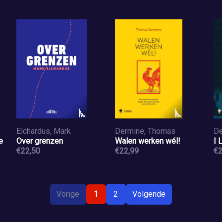
Elchardus, Mark
Dermine, Thomas
De
e
Over grenzen
Walen werken wél!
I 
€22,50
€22,99
€2
Vorige
1
2
Volgende