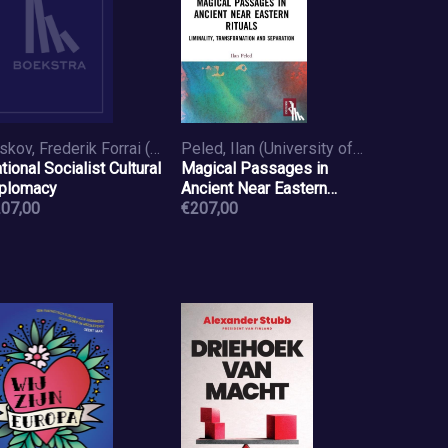
Ørskov, Frederik Forrai (University of Helsinki
Peled, Ilan (University of Amsterdam
tional Socialist Cultural
Magical Passages in
plomacy
Ancient Near Eastern
07,00
Rituals
€207,00