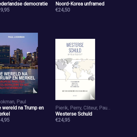
derlandse democratie
Noord-Korea unframed
9,95
€24,50
okman, Paul
 wereld na Trump en
Pierik, Perry, Cliteur, Paul, Berg, Floris van den, Blommestijn, Raisa, Emmer, Piet, Collard, Bart, Hasan, Rumy, Moll, Hans, Vermaat, Willem
rkel
Westerse Schuld
4,95
€24,95