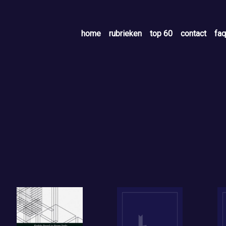
home
rubrieken
top 60
contact
faq