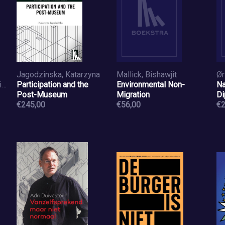
Jagodzinska, Katarzyna
Mallick, Bishawjit
Ziliani, Cristina (University of Parma, Ieva, Marco (University of Parma
Participation and the
Environmental Non-
Na
Post-Museum
Migration
Di
€245,00
€56,00
€2