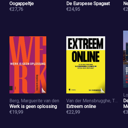
Oogappeltje
De Europese Spagaat
Ne
€27,76
€24,95
€2
Lo
Berg, Marguerite van den
Van der Mensbrugghe, Tim F.
De
Werk is geen oplossing
Extreem online
Me
€19,99
€22,99
€3