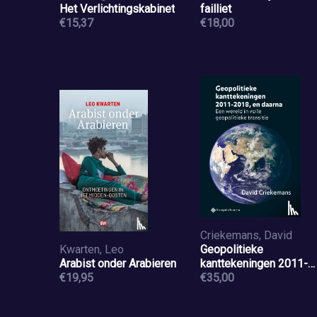
Het Verlichtingskabinet
failliet
€15,37
€18,00
Criekemans, David
Kwarten, Leo
Geopolitieke
Arabist onder Arabieren
kanttekeningen 2011-
€19,95
2018, en daarna
€35,00