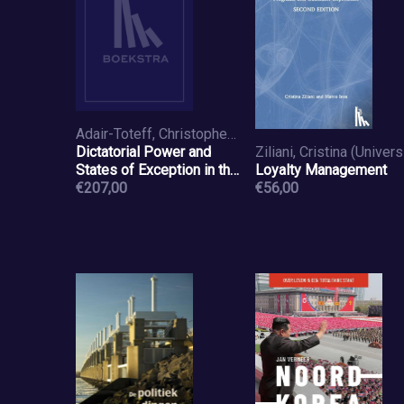
Adair-Toteff, Christopher (University of South Florida
Dictatorial Power and
States of Exception in the
Loyalty Management
Weimar Republic
€207,00
€56,00