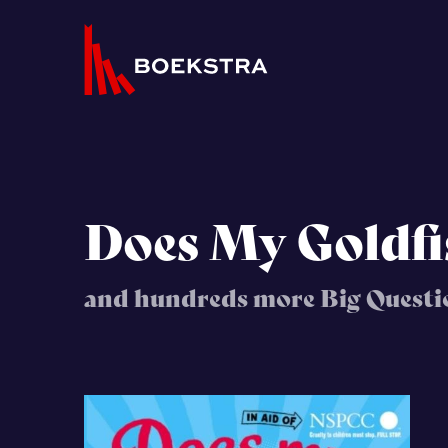
Does My Goldf
and hundreds more Big Questio