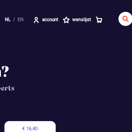
NL
EN
account
wenslijst
m?
erts
€ 16,40