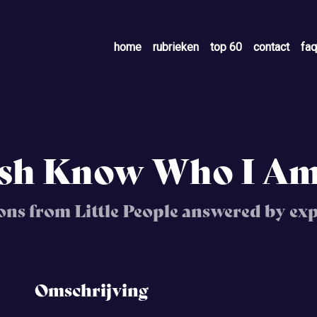
home
rubrieken
top 60
contact
faq
ish Know Who I A
ns from Little People answered by exp
Omschrijving