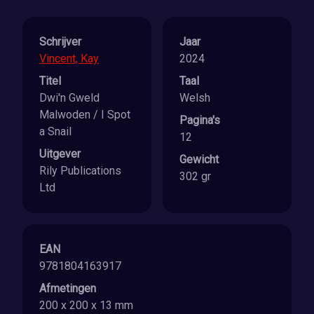
Schrijver
Jaar
Vincent, Kay
2024
Titel
Taal
Dwi'n Gweld
Welsh
Malwoden / I Spot
Pagina's
a Snail
12
Uitgever
Gewicht
Rily Publications
302 gr
Ltd
EAN
9781804163917
Afmetingen
200 x 200 x 13 mm