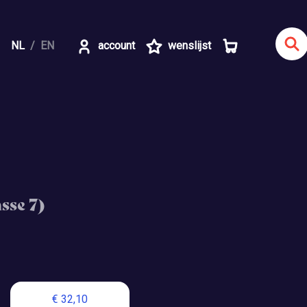
NL
EN
account
wenslijst
sse 7)
€ 32,10