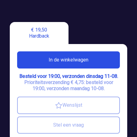
€ 19,50
Hardback
In de winkelwagen
Besteld voor 19:00, verzonden dinsdag 11-08.
Prioriteitsverzending € 4,75: besteld voor
19:00, verzonden maandag 10-08.
Wenslijst
Stel een vraag