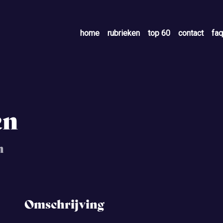
home
rubrieken
top 60
contact
faq
en
n
Omschrijving