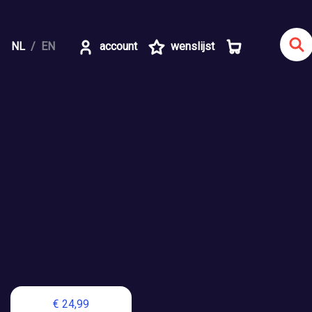
NL
EN
account
wenslijst
€ 24,99