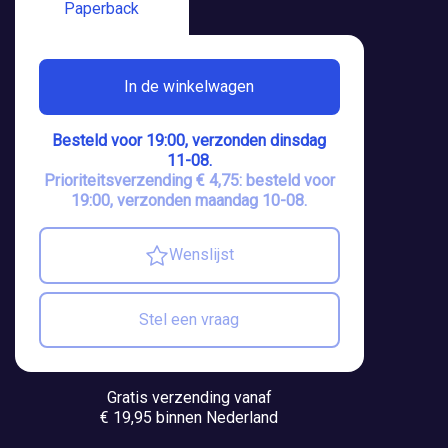
Paperback
In de winkelwagen
Besteld voor 19:00, verzonden dinsdag
11-08.
Prioriteitsverzending € 4,75: besteld voor
19:00, verzonden maandag 10-08.
Wenslijst
Stel een vraag
Gratis verzending vanaf
€ 19,95 binnen Nederland