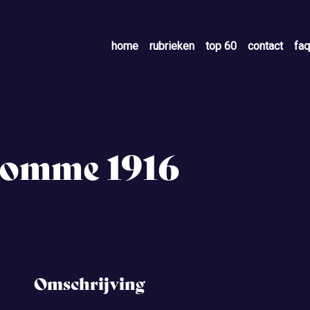
home
rubrieken
top 60
contact
faq
 Somme 1916
Omschrijving