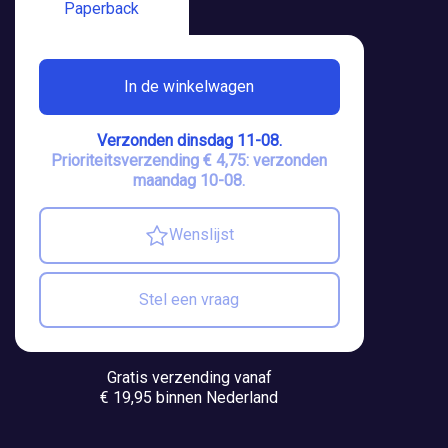
Paperback
In de winkelwagen
Verzonden dinsdag 11-08.
Prioriteitsverzending € 4,75: verzonden
maandag 10-08.
Wenslijst
Stel een vraag
Gratis verzending vanaf
€ 19,95 binnen Nederland