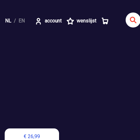
NL
EN
account
wenslijst
€ 26,99