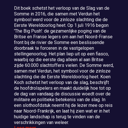
Dit boek schetst het verloop van de Slag van de
Somme in 2016, die samen met Verdun het
symbool werd voor de zinloze slachting die de
Eerste Wereldoorlog heet. Op 1 juli 1916 begon
'The Big Push': de gezamenlijke poging van de
Britse en Franse legers om aan het Noord-Franse
front bij de rivier de Somme een beslissende
doorbraak te forceren in de vastgelopen
stellingenoorlog. Het plan liep uit op een fiasco,
waarbij op die eerste dag alleen al aan Britse
zijde 60.000 slachtoffers vielen. De Somme werd,
samen met Verdun, het symbool voor de zinloze
slachting die de Eerste Wereldoorlog heet. Koen
Koch schetst het verloop van de slag, beschrijft
de hoofdrolspelers en maakt duidelijk hoe tot op
de dag van vandaag de discussie woedt over de
militaire en politieke betekenis van de slag. In
een slothoofdstuk neemt hij de lezer mee op reis
naar Noord-Frankrijk, en laat hij zien wat er in het
huidige landschap is terug te vinden van de
verschrikkingen van weleer.