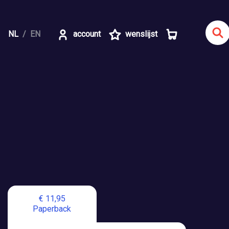
NL
EN
account
wenslijst
€ 11,95
Paperback