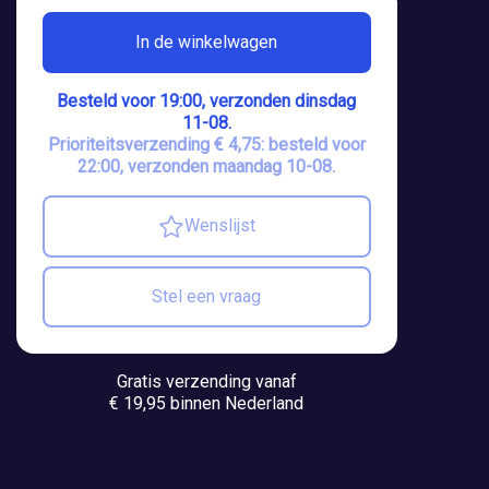
In de winkelwagen
Besteld voor 19:00, verzonden dinsdag
11-08.
Prioriteitsverzending € 4,75: besteld voor
22:00, verzonden maandag 10-08.
Wenslijst
Stel een vraag
Gratis verzending vanaf
€ 19,95 binnen Nederland