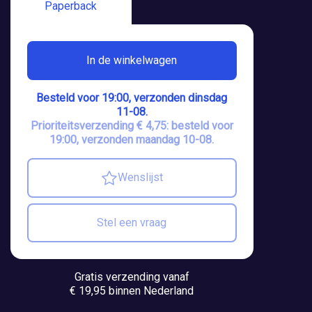
Paperback
In de winkelwagen
Besteld voor 19:00, verzonden dinsdag
11-08.
Prioriteitsverzending € 4,75: besteld voor
19:00, verzonden maandag 10-08.
Wenslijst
Stel een vraag
Gratis verzending vanaf
€ 19,95 binnen Nederland