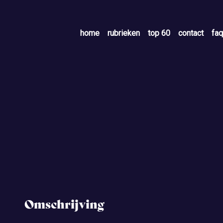
home
rubrieken
top 60
contact
faq
Omschrijving