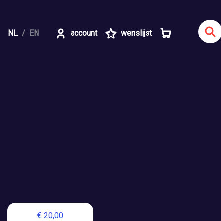
NL
EN
account
wenslijst
€ 20,00