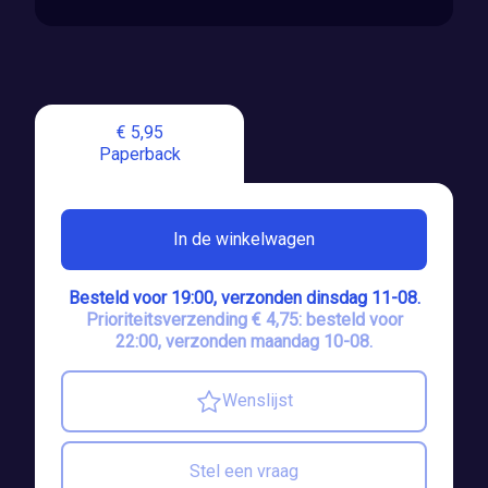
€ 5,95
Paperback
In de winkelwagen
Besteld voor 19:00, verzonden dinsdag 11-08.
Prioriteitsverzending € 4,75: besteld voor
22:00, verzonden maandag 10-08.
Wenslijst
Stel een vraag