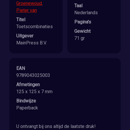
Groenewoud,
Taal
Pieter van
Nederlands
Titel
Pagina's
Toetscombinaties
Gewicht
Uitgever
71 gr
MainPress B.V.
EAN
9789043025003
Afmetingen
125 x 125 x 7 mm
Bindwijze
Paperback
U ontvangt bij ons altijd de laatste druk!