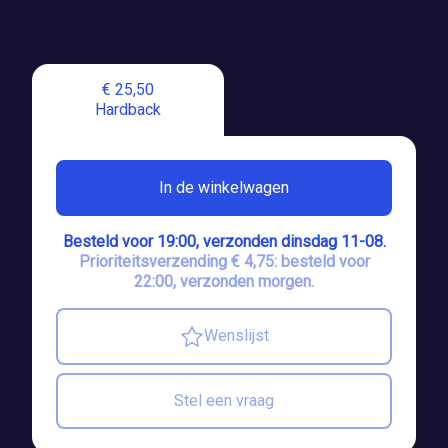
€ 25,50
Hardback
In de winkelwagen
Besteld voor 19:00, verzonden dinsdag 11-08.
Prioriteitsverzending € 4,75: besteld voor
22:00, verzonden morgen.
Wenslijst
Stel een vraag