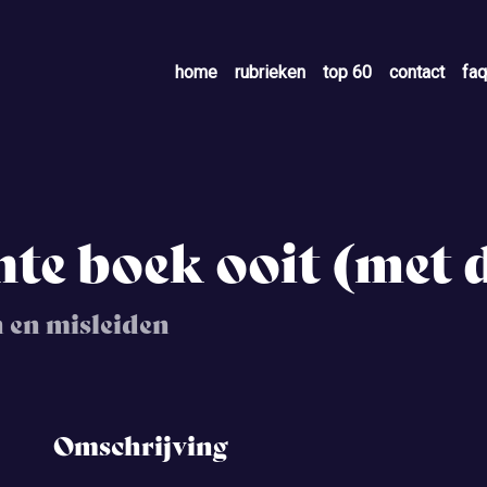
home
rubrieken
top 60
contact
faq
te boek ooit (met d
n en misleiden
Omschrijving