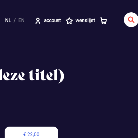
NL
EN
account
wenslijst
eze titel)
€ 22,00