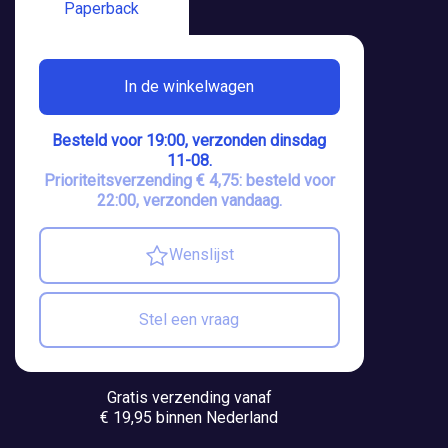
Paperback
In de winkelwagen
Besteld voor 19:00, verzonden dinsdag
11-08.
Prioriteitsverzending € 4,75: besteld voor
22:00, verzonden vandaag.
Wenslijst
Stel een vraag
Gratis verzending vanaf
€ 19,95 binnen Nederland