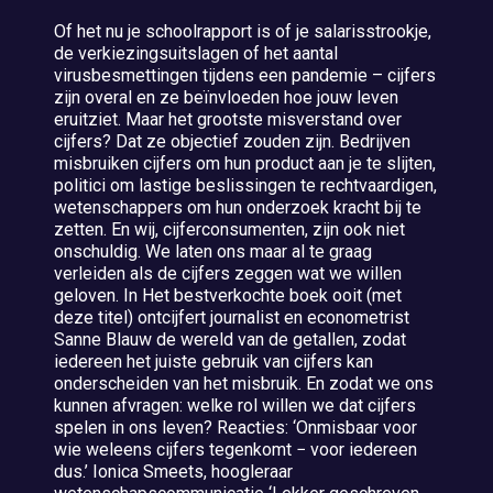
Of het nu je schoolrapport is of je salarisstrookje,
de verkiezingsuitslagen of het aantal
virusbesmettingen tijdens een pandemie – cijfers
zijn overal en ze beïnvloeden hoe jouw leven
eruitziet. Maar het grootste misverstand over
cijfers? Dat ze objectief zouden zijn. Bedrijven
misbruiken cijfers om hun product aan je te slijten,
politici om lastige beslissingen te rechtvaardigen,
wetenschappers om hun onderzoek kracht bij te
zetten. En wij, cijferconsumenten, zijn ook niet
onschuldig. We laten ons maar al te graag
verleiden als de cijfers zeggen wat we willen
geloven. In Het bestverkochte boek ooit (met
deze titel) ontcijfert journalist en econometrist
Sanne Blauw de wereld van de getallen, zodat
iedereen het juiste gebruik van cijfers kan
onderscheiden van het misbruik. En zodat we ons
kunnen afvragen: welke rol willen we dat cijfers
spelen in ons leven? Reacties: ‘Onmisbaar voor
wie weleens cijfers tegenkomt − voor iedereen
dus.’ Ionica Smeets, hoogleraar