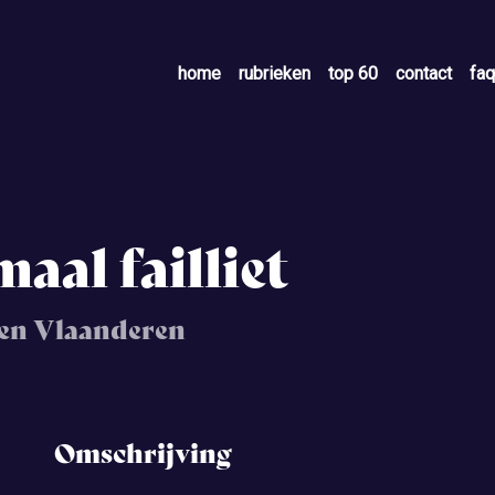
home
rubrieken
top 60
contact
faq
aal failliet
 en Vlaanderen
Omschrijving