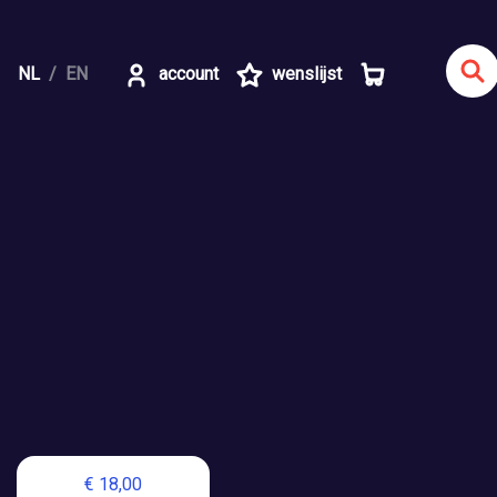
NL
EN
account
wenslijst
€ 18,00