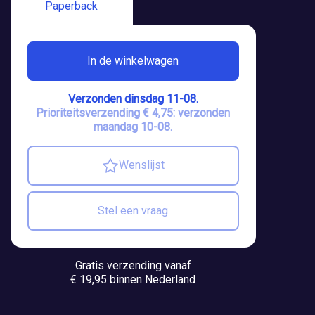
Paperback
In de winkelwagen
Verzonden dinsdag 11-08.
Prioriteitsverzending € 4,75: verzonden
maandag 10-08.
Wenslijst
Stel een vraag
Gratis verzending vanaf
€ 19,95 binnen Nederland