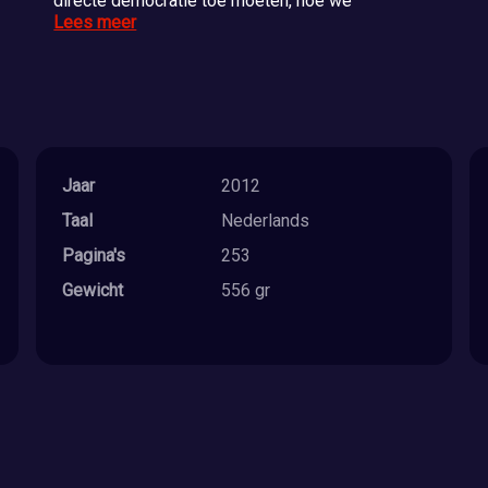
directe democratie toe moeten, hoe we
Lees meer
Jaar
2012
Taal
Nederlands
Pagina's
253
Gewicht
556 gr