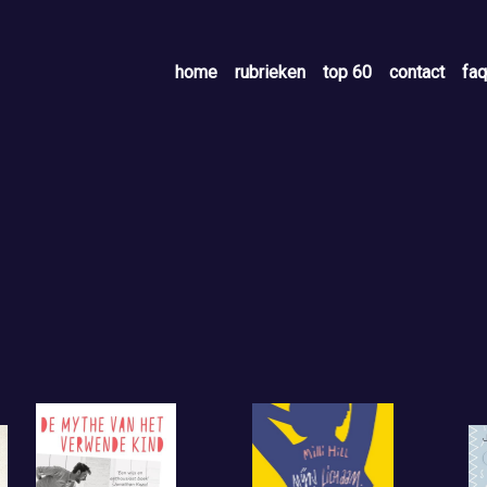
home
rubrieken
top 60
contact
faq