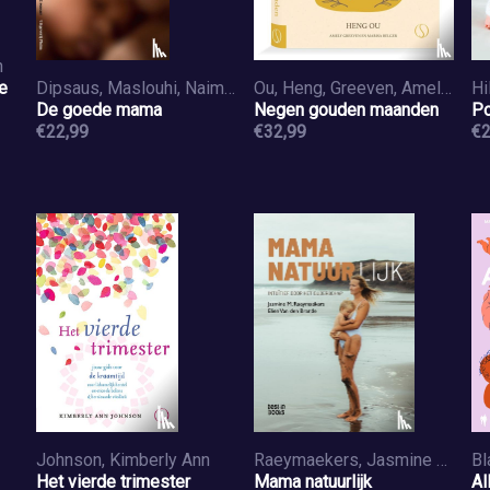
n
e
Dipsaus, Maslouhi, Naima El
Ou, Heng, Greeven, Amely, Belger, Marisa
Hil
De goede mama
Negen gouden maanden
Po
€22,99
€32,99
€2
Johnson, Kimberly Ann
Raeymaekers, Jasmine M.
Het vierde trimester
Mama natuurlijk
Al